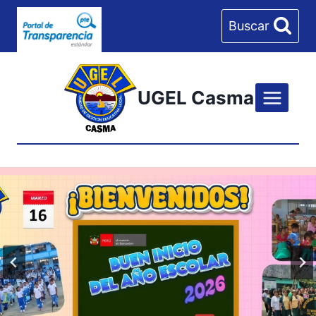
Skip
Buscar
to
content
UGEL Casma