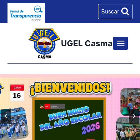
Skip
Buscar
to
content
UGEL Casma