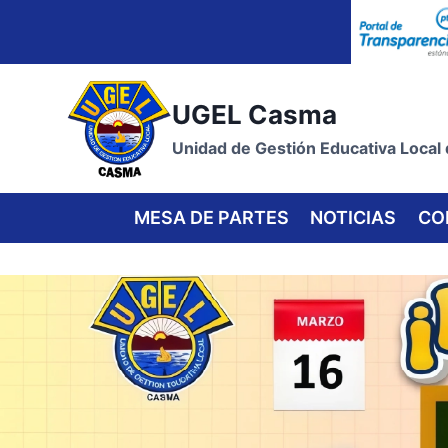
Skip
to
content
UGEL Casma
Unidad de Gestión Educativa Local
MESA DE PARTES
NOTICIAS
CO