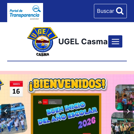
Skip
Buscar
to
content
UGEL Casma