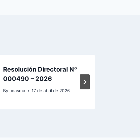
Resolución Directoral Nº
Resoluc
000490 – 2026
00367 
By
ucasma
17 de abril de 2026
By
ucasma