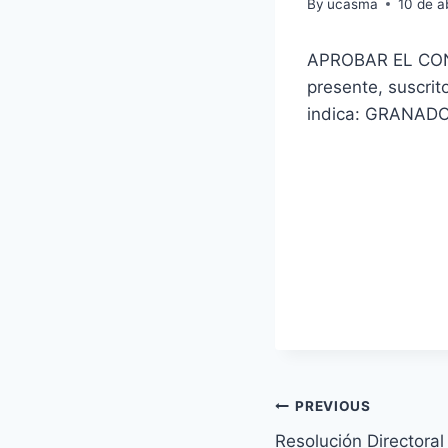
By
ucasma
10 de a
APROBAR EL CONTR
presente, suscrit
indica: GRANA
Navegación
PREVIOUS
Resolución Directora