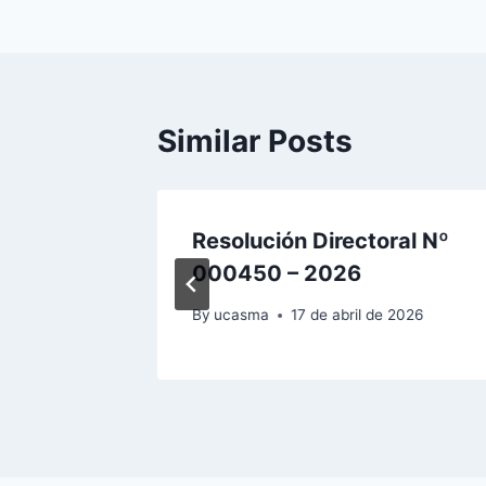
de
entradas
Similar Posts
al N°
Resolución Directoral Nº
000450 – 2026
2026
By
ucasma
17 de abril de 2026