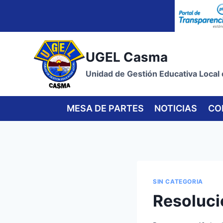
Skip
to
content
UGEL Casma
Unidad de Gestión Educativa Local
MESA DE PARTES
NOTICIAS
CO
SIN CATEGORIA
Resoluci