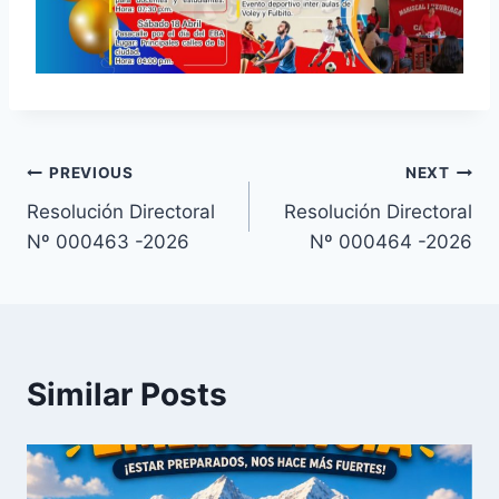
Navegación
PREVIOUS
NEXT
Resolución Directoral
Resolución Directoral
de
Nº 000463 -2026
Nº 000464 -2026
entradas
Similar Posts