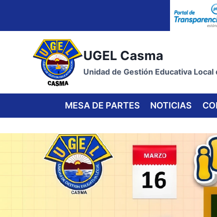
Skip
to
content
UGEL Casma
Unidad de Gestión Educativa Local
MESA DE PARTES
NOTICIAS
CO