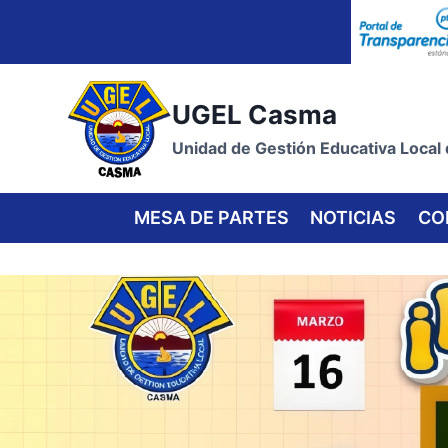
Skip
to
content
UGEL Casma
Unidad de Gestión Educativa Local
MESA DE PARTES
NOTICIAS
CO