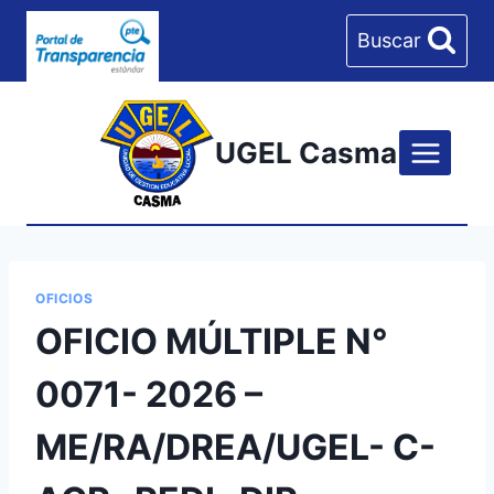
Skip
Buscar
to
content
UGEL Casma
OFICIOS
OFICIO MÚLTIPLE N°
0071- 2026 –
ME/RA/DREA/UGEL- C-