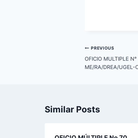
Navegación
PREVIOUS
OFICIO MULTIPLE N°
de
ME/RA/DREA/UGEL-
entradas
Similar Posts
N°
OFICIO MÚLTIPLE No 70