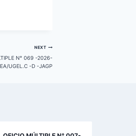
NEXT
TIPLE N° 069 -2026-
EA/UGEL.C -D -JAGP
OFICIO MÚLTIPLE N° 007-
“Medid