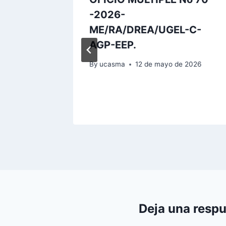
-2026-
EIBIRA
ME/RA/DREA/UGEL-C-
AGP-EEP.
de 2026
By
ucasma
12 de mayo de 2026
Deja una resp