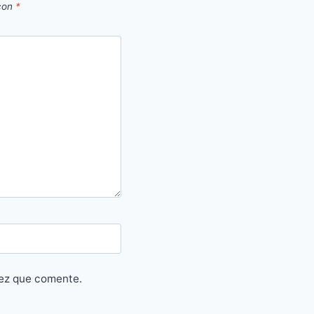
 con
*
vez que comente.