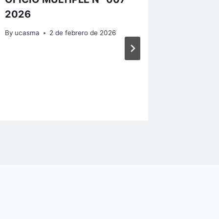
2026
adopci
recome
By
ucasma
2 de febrero de 2026
prevent
exposic
radiació
By
ucasma