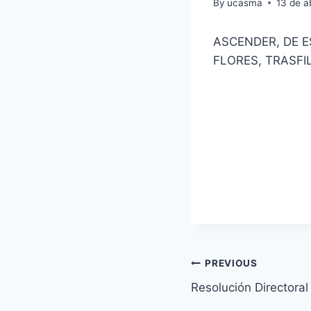
By
ucasma
13 de a
ASCENDER, DE ES
FLORES, TRASFI
Navegación
PREVIOUS
Resolución Directora
de