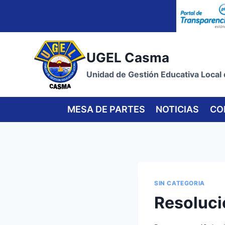
Skip
to
content
UGEL Casma
Unidad de Gestión Educativa Local
MESA DE PARTES
NOTICIAS
CO
SIN CATEGORIA
Resoluci