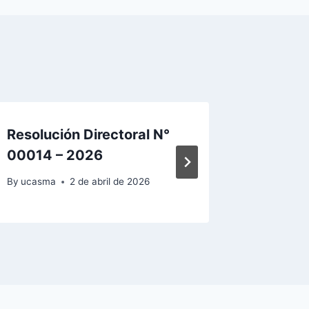
Resolución Directoral N°
Resoluc
00014 – 2026
Nº0006
By
ucasma
2 de abril de 2026
By
ucasma