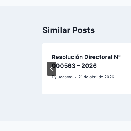
entradas
Similar Posts
al N°
Resolución Directoral Nº
000563 – 2026
2026
By
ucasma
21 de abril de 2026