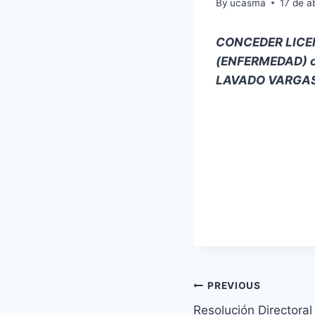
By
ucasma
17 de a
CONCEDER LICE
(ENFERMEDAD) c
LAVADO VARGAS 
Navegación
PREVIOUS
Resolución Directora