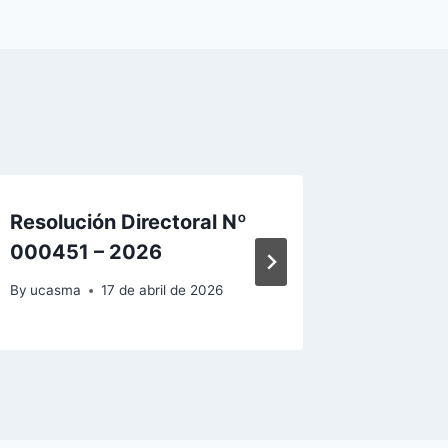
Resolución Directoral Nº
Resoluc
000451 – 2026
00321 
By
ucasma
17 de abril de 2026
By
ucasma