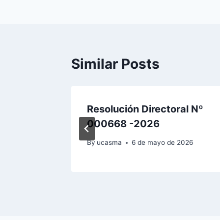
de
entradas
Similar Posts
al N°
Resolución Directoral Nº
000668 -2026
e 2026
By
ucasma
6 de mayo de 2026