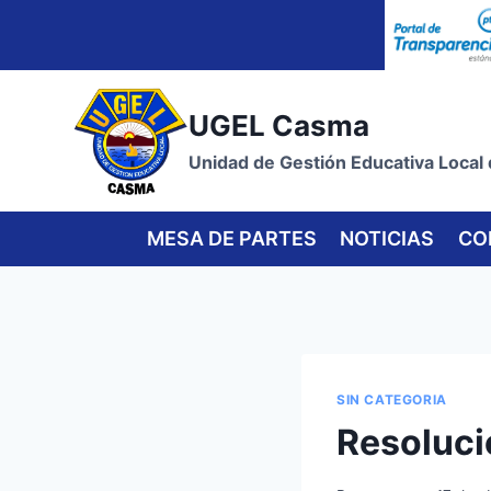
Skip
to
content
UGEL Casma
Unidad de Gestión Educativa Local
MESA DE PARTES
NOTICIAS
CO
SIN CATEGORIA
Resoluci