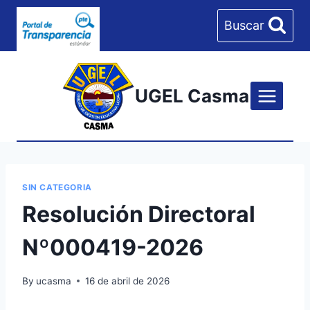
Skip
Buscar
to
content
UGEL Casma
SIN CATEGORIA
Resolución Directoral
Nº000419-2026
By
ucasma
16 de abril de 2026