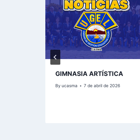
NASA
GIMNASIA ARTÍSTICA
s para
By
ucasma
7 de abril de 2026
I.EE.
2026