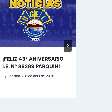
¡FELIZ 43° ANIVERSARIO
VEEDU
I.E. N° 88289 PARQUIN!
By
ucasma
By
ucasma
8 de abril de 2026