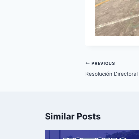
Navegación
PREVIOUS
Resolución Directora
de
entradas
Similar Posts