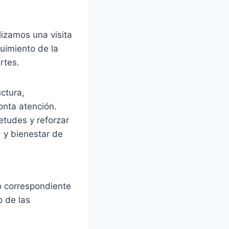
izamos una visita
guimiento de la
rtes.
uctura,
onta atención.
etudes y reforzar
 y bienestar de
o correspondiente
o de las