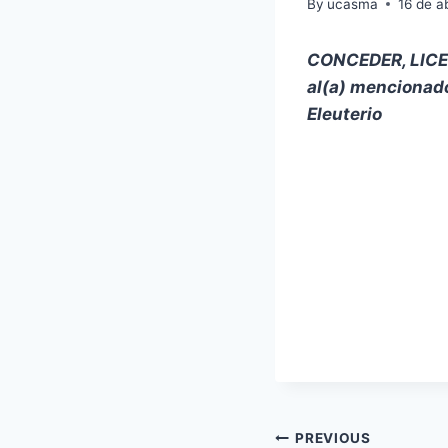
By
ucasma
16 de a
CONCEDER, LIC
al(a) mencionad
Eleuterio
Navegación
PREVIOUS