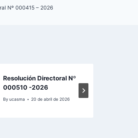
oral Nº 000415 – 2026
Resolución Directoral Nº
Resoluc
000510 -2026
00066
By
ucasma
20 de abril de 2026
By
ucasma