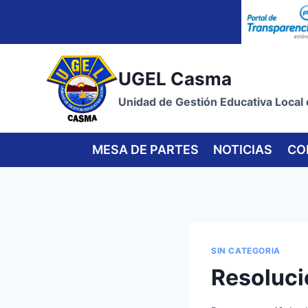
Skip
to
content
UGEL Casma
Unidad de Gestión Educativa Local
MESA DE PARTES
NOTICIAS
CO
SIN CATEGORIA
Resoluci