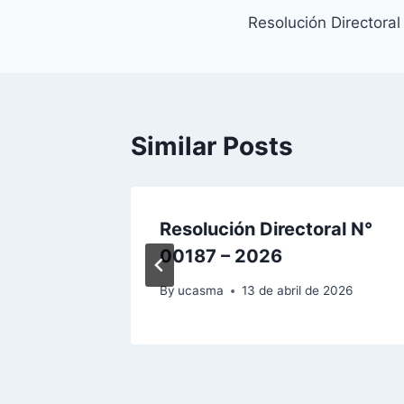
Resolución Directora
de
entradas
Similar Posts
al N.º
Resolución Directoral N°
00187 – 2026
2026
By
ucasma
13 de abril de 2026