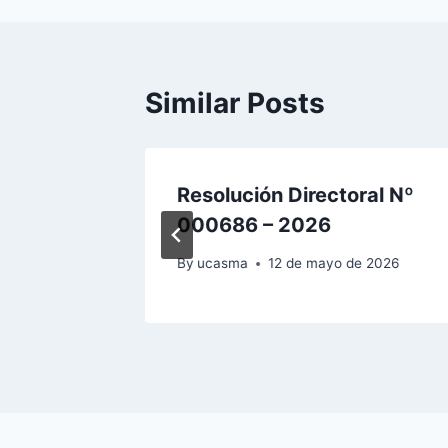
entradas
Similar Posts
al N°
Resolución Directoral Nº
000686 – 2026
2026
By
ucasma
12 de mayo de 2026