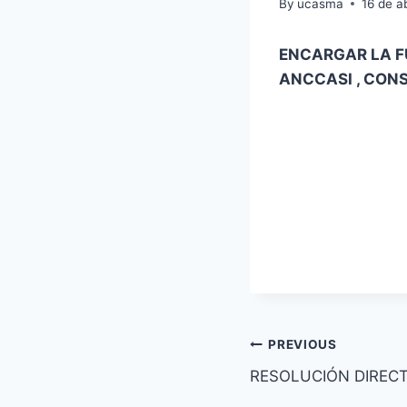
By
ucasma
16 de a
ENCARGAR LA 
ANCCASI , CON
Navegación
PREVIOUS
RESOLUCIÓN DIRECT
de