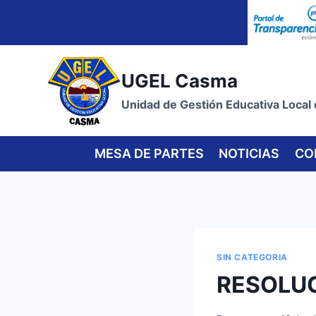
Skip
to
content
UGEL Casma
Unidad de Gestión Educativa Local
MESA DE PARTES
NOTICIAS
CO
SIN CATEGORIA
RESOLUC