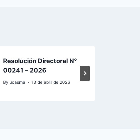
Resolución Directoral N°
Resoluc
00241 – 2026
00381 
By
ucasma
13 de abril de 2026
By
ucasma