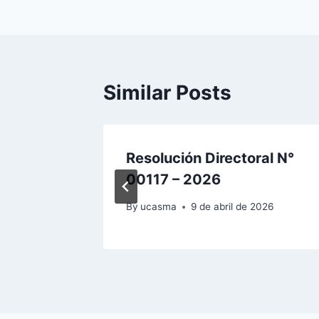
de
entradas
Similar Posts
al Nº
Resolución Directoral N°
00117 – 2026
2026
By
ucasma
9 de abril de 2026