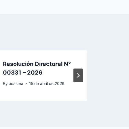
Resolución Directoral N°
Resoluc
00331 – 2026
00116 
By
ucasma
15 de abril de 2026
By
ucasma