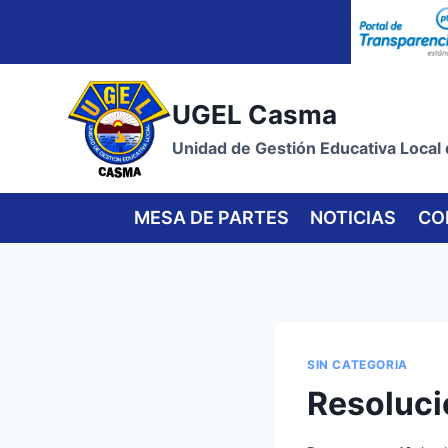
Skip
to
content
UGEL Casma
Unidad de Gestión Educativa Local
MESA DE PARTES
NOTICIAS
CO
SIN CATEGORIA
Resoluci