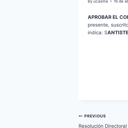
By
ucasma
16 de a
APROBAR EL CO
presente, suscrit
indica: S
ANTIST
Navegación
PREVIOUS
Resolución Directora