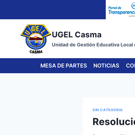
Skip
to
content
UGEL Casma
Unidad de Gestión Educativa Local
MESA DE PARTES
NOTICIAS
CO
SIN CATEGORIA
Resoluci