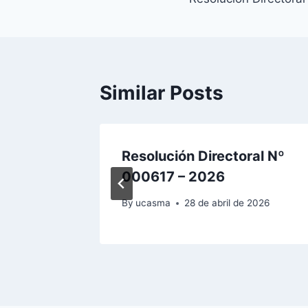
de
entradas
Similar Posts
al Nº
Resolución Directoral Nº
000617 – 2026
 2026
By
ucasma
28 de abril de 2026