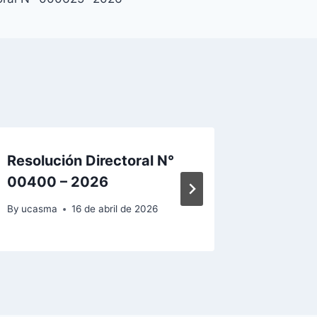
Resolución Directoral N°
Resoluc
00400 – 2026
00064
By
ucasma
16 de abril de 2026
By
ucasma