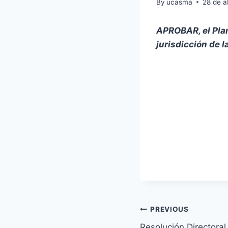
By
ucasma
28 de a
APROBAR, el Plan
jurisdicción de
Navegación
PREVIOUS
Resolución Directora