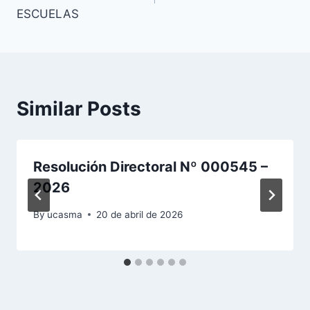
entradas
ESCUELAS
Similar Posts
Resolución Directoral Nº 000545 –
2026
By
ucasma
20 de abril de 2026